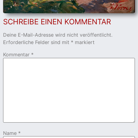
cher
SCHREIBE EINEN KOMMENTAR
er
Deine E-Mail-Adresse wird nicht veröffentlicht.
s
Erforderliche Felder sind mit
*
markiert
Kommentar
*
stverein
hnen
nungszeiten
Name
*