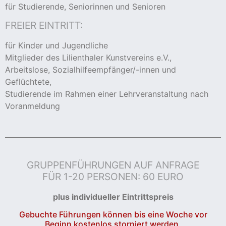
für Studierende, Seniorinnen und Senioren
cher
FREIER EINTRITT:
für Kinder und Jugendliche
er
Mitglieder des Lilienthaler Kunstvereins e.V.,
s
Arbeitslose, Sozialhilfeempfänger/-innen und
Geflüchtete,
stverein
Studierende im Rahmen einer Lehrveranstaltung nach
Voranmeldung
hnen
nungszeiten
GRUPPENFÜHRUNGEN AUF ANFRAGE
FÜR 1-20 PERSONEN: 60 EURO
plus individueller Eintrittspreis
Gebuchte Führungen können bis eine Woche vor
Beginn kostenlos storniert werden.