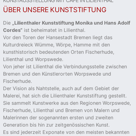
KUNSTAUSSTELLUNG MIT CAFÉ IN LILIENTHAL
ÜBER UNSERE KUNSTSTIFTUNG
cher
Die
„Lilienthaler Kunststiftung Monika und Hans Adolf
er
Cordes“
ist beheimatet in Lilienthal.
Vor den Toren der Hansestadt Bremen liegt das
s
Kulturdreieck Wümme, Wörpe, Hamme mit den
kunsthistorisch bedeutenden Orten Fischerhude,
stverein
Lilienthal und Worpswede.
Von jeher ist Lilienthal die Verbindungsstelle zwischen
hnen
Bremen und den Künstlerorten Worpswede und
Fischerhude.
Der Vision als Nahtstelle, auch auf dem Gebiet der
nungszeiten
Malerei, hat sich die Lilienthaler Kunststiftung gestellt.
Sie sammelt Kunstwerke aus den Regionen Worpswede,
Fischerhude, Lilienthal und Bremen von Malern und
Malerinnen der sogenannten ersten und zweiten
Generation bis hin zur zeitgenössischen Kunst.
Es sind jederzeit Exponate von den meisten bekannten