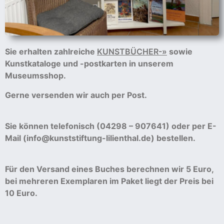
cher
er
Sie erhalten zahlreiche
KUNSTBÜCHER-»
sowie
s
Kunstkataloge und -postkarten in unserem
Museumsshop.
stverein
Gerne versenden wir auch per Post
.
hnen
Sie können telefonisch (04298 – 907641) oder per E-
Mail (info@kunststiftung-lilienthal.de) bestellen.
nungszeiten
Für den Versand eines Buches berechnen wir 5 Euro,
bei mehreren Exemplaren im Paket liegt der Preis bei
10 Euro.