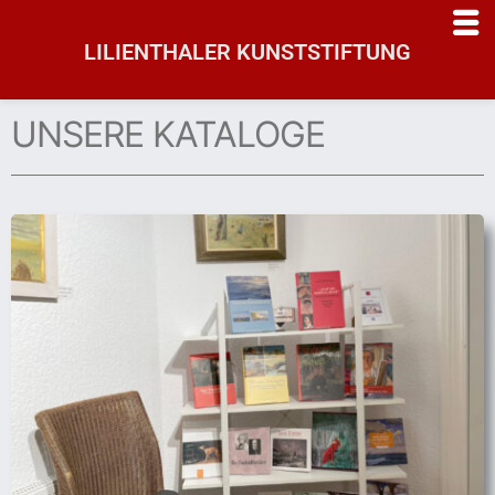
LILIENTHALER KUNSTSTIFTUNG
rtseite
UNSERE KATALOGE
uelle
stellung
deosammlung
mäldesammlung
anstaltungen
st-
fé