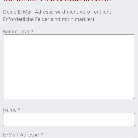
Deine E-Mail-Adresse wird nicht veröffentlicht.
cher
Erforderliche Felder sind mit
*
markiert
er
Kommentar
*
s
stverein
hnen
nungszeiten
Name
*
E-Mail-Adresse
*