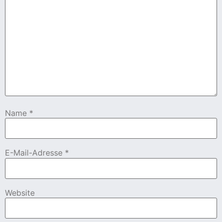
cher
er
s
stverein
Name
*
hnen
nungszeiten
E-Mail-Adresse
*
Website