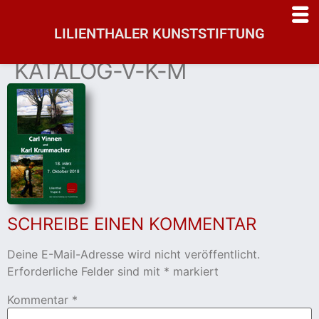
LILIENTHALER KUNSTSTIFTUNG
rtseite
KATALOG-V-K-M
uelle
stellung
deosammlung
mäldesammlung
SCHREIBE EINEN KOMMENTAR
anstaltungen
Deine E-Mail-Adresse wird nicht veröffentlicht.
Erforderliche Felder sind mit
*
markiert
st-
Kommentar
*
fé