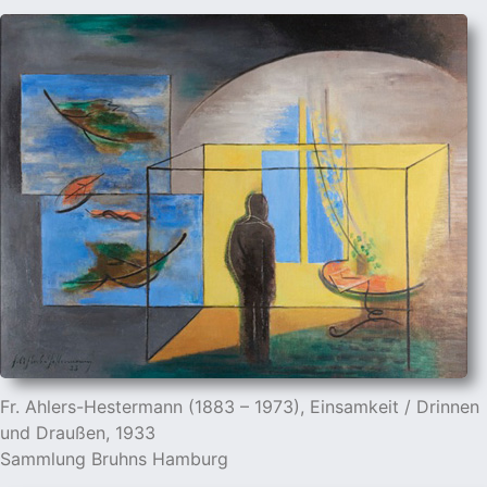
cher
er
s
stverein
hnen
nungszeiten
Fr. Ahlers-Hestermann (1883 – 1973), Einsamkeit / Drinnen
und Draußen, 1933
Sammlung Bruhns Hamburg