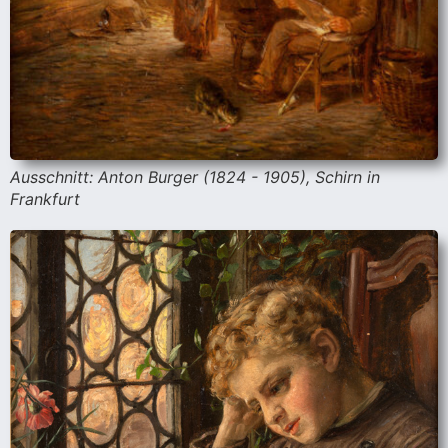
cher
er
s
Ausschnitt: Anton Burger (1824 - 1905), Schirn in
stverein
Frankfurt
hnen
nungszeiten