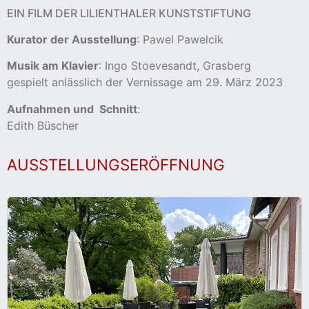
EIN FILM DER LILIENTHALER KUNSTSTIFTUNG
cher
Kurator der Ausstellung
: Pawel Pawelcik
Musik am Klavier
: Ingo Stoevesandt, Grasberg
er
gespielt anlässlich der Vernissage am 29. März 2023
s
Aufnahmen und Schnitt
:
Edith Büscher
stverein
AUSSTELLUNGSERÖFFNUNG
hnen
nungszeiten