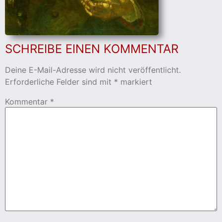
cher
SCHREIBE EINEN KOMMENTAR
er
s
Deine E-Mail-Adresse wird nicht veröffentlicht.
Erforderliche Felder sind mit
*
markiert
stverein
Kommentar
*
hnen
nungszeiten