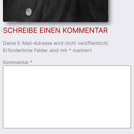
cher
er
SCHREIBE EINEN KOMMENTAR
s
Deine E-Mail-Adresse wird nicht veröffentlicht.
Erforderliche Felder sind mit
*
markiert
stverein
Kommentar
*
hnen
nungszeiten