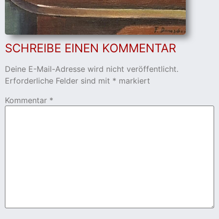
cher
SCHREIBE EINEN KOMMENTAR
er
s
Deine E-Mail-Adresse wird nicht veröffentlicht.
Erforderliche Felder sind mit
*
markiert
stverein
Kommentar
*
hnen
nungszeiten