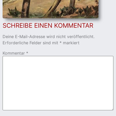
cher
SCHREIBE EINEN KOMMENTAR
er
s
Deine E-Mail-Adresse wird nicht veröffentlicht.
Erforderliche Felder sind mit
*
markiert
stverein
Kommentar
*
hnen
nungszeiten