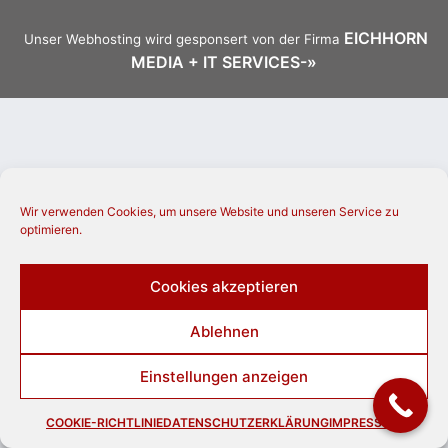
EICHHORN
cher
Unser Webhosting wird gesponsert von der Firma
MEDIA + IT SERVICES-»
er
s
stverein
Wir verwenden Cookies, um unsere Website und unseren Service zu
optimieren.
hnen
Cookies akzeptieren
nungszeiten
Ablehnen
Einstellungen anzeigen
COOKIE-RICHTLINIE
DATENSCHUTZERKLÄRUNG
IMPRESSUM