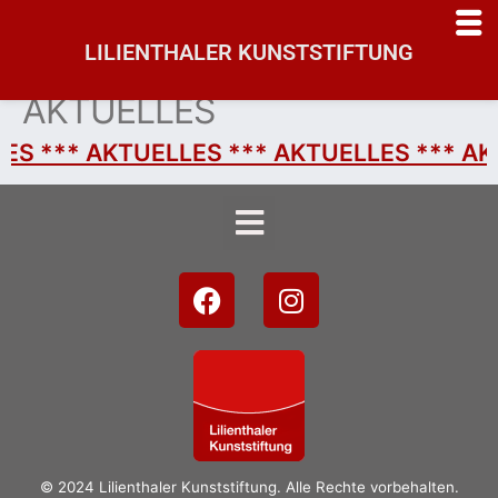
LILIENTHALER KUNSTSTIFTUNG
rtseite
AKTUELLES
LES ***
AKTUELLES *** AKTUELLES *** AK
uelle
stellung
deosammlung
mäldesammlung
anstaltungen
st-
fé
© 2024 Lilienthaler Kunststiftung. Alle Rechte vorbehalten.