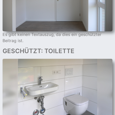
cher
er
s
Es gibt keinen Textauszug, da dies ein geschützter
Beitrag ist.
stverein
GESCHÜTZT: TOILETTE
hnen
nungszeiten